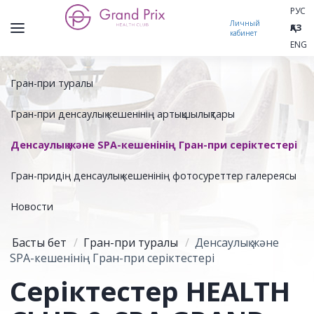
РУС
Личный
ҚАЗ
кабинет
ENG
Гран-при туралы
Гран-при денсаулық кешенінің артықшылықтары
Денсаулық және SPA-кешенінің Гран-при серіктестері
Гран-придің денсаулық кешенінің фотосуреттер галереясы
Новости
Басты бет
/
Гран-при туралы
/
Денсаулық және
SPA-кешенінің Гран-при серіктестері
Серіктестер HEALTH