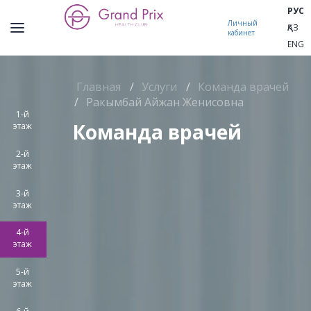
РУС
Личный
ҚАЗ
кабинет
ENG
Главная
/
Услуги
/
Команда врачей
/
Ракымбай Айжан Женисовна
1-й
Команда врачей
этаж
2-й
этаж
3-й
этаж
4-й
этаж
5-й
этаж