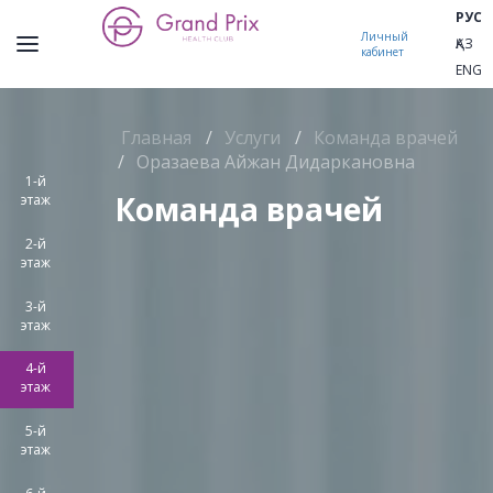
РУС
Личный
ҚАЗ
кабинет
ENG
Главная
/
Услуги
/
Команда врачей
/
Оразаева Айжан Дидаркановна
1-й
Команда врачей
этаж
2-й
этаж
3-й
этаж
4-й
этаж
5-й
этаж