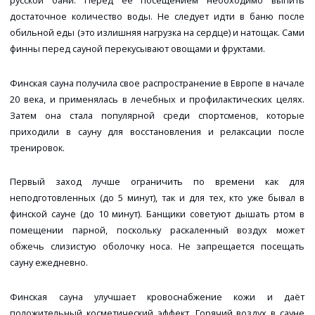
русской бани. Перед ее посещением необходимо выпить
достаточное количество воды. Не следует идти в баню после
обильной еды (это излишняя нагрузка на сердце) и натощак. Сами
финны перед сауной перекусывают овощами и фруктами.
Финская сауна получила свое распространение в Европе в начале
20 века, и применялась в лечебных и профилактических целях.
Затем она стала популярной среди спортсменов, которые
приходили в сауну для восстановления и релаксации после
тренировок.
Первый заход лучше ограничить по времени как для
неподготовленных (до 5 минут), так и для тех, кто уже бывал в
финской сауне (до 10 минут). Банщики советуют дышать ртом в
помещении парной, поскольку раскаленный воздух может
обжечь слизистую оболочку носа. Не запрещается посещать
сауну ежедневно.
Финская сауна улучшает кровоснабжение кожи и даёт
положительный косметический эффект. Горячий воздух в сауне