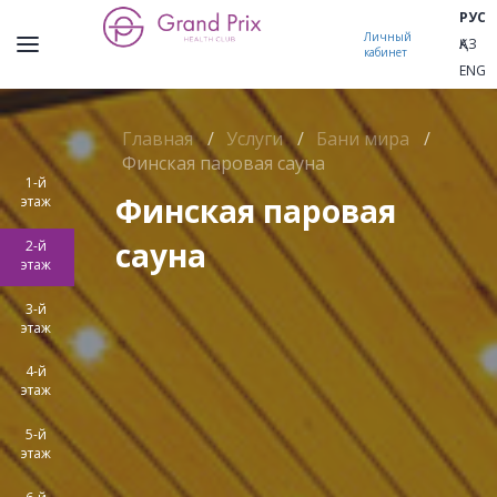
РУС
Личный
ҚАЗ
кабинет
ENG
Главная
/
Услуги
/
Бани мира
/
Финская паровая сауна
1-й
Финская паровая
этаж
сауна
2-й
этаж
3-й
этаж
4-й
этаж
5-й
этаж