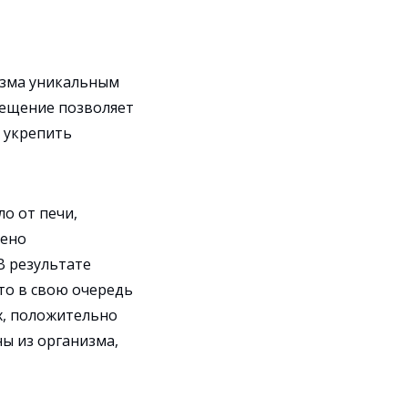
изма уникальным
сещение позволяет
, укрепить
о от печи,
лено
В результате
то в свою очередь
х, положительно
ы из организма,