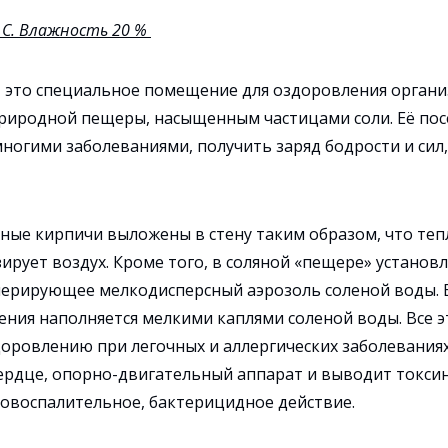
С. Влажность 20 %
– это специальное помещение для оздоровления орган
иродной пещеры, насыщенным частицами соли. Её по
ногими заболеваниями, получить заряд бодрости и сил
ные кирпичи выложены в стену таким образом, что тепл
зирует воздух. Кроме того, в соляной «пещере» установ
нерирующее мелкодисперсный аэрозоль соленой воды. 
ния наполняется мелкими каплями соленой воды. Все э
доровлению при легочных и аллергических заболевания
сердце, опорно-двигательный аппарат и выводит токсин
овоспалительное, бактерицидное действие.