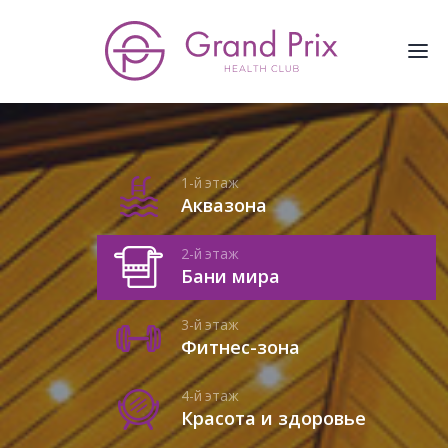
1-й
этаж
Аквазона
2-й
этаж
Бани мира
3-й
этаж
Фитнес-зона
4-й
этаж
Красота и здоровье