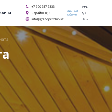
+7 700 757 7333
РУС
Личный
 КАРТЫ
Сарайшык, 1
ҚАЗ
кабинет
ENG
info@grandprixclub.kz
ната
та