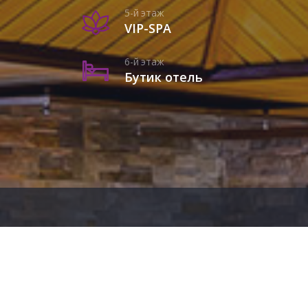
5-й
этаж
VIP-SPA
6-й
этаж
Бутик отель