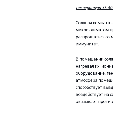
Температура 35-40
Соляная комната 
микроклиматом пр
распрощаться со м
иммунитет.
В помещении соля
нагревая их, иони
оборудование, ге
атмосфера помеще
способствует выз
воздействует на 
оказывает против