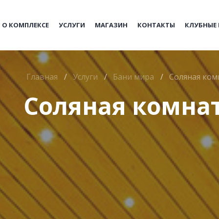
О КОМПЛЕКСЕ
УСЛУГИ
МАГАЗИН
КОНТАКТЫ
КЛУБНЫЕ
Главная
/
Услуги
/
Бани мира
/
Соляная ком
Соляная комна